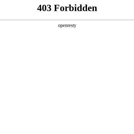
6人生就是博
新闻中心
品牌特色
招贤纳士
务报表及环境、社会及管治