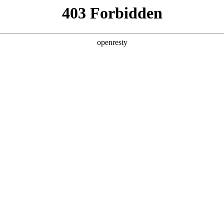
6人生就是博
新闻中心
品牌特色
招贤纳士
企业管治